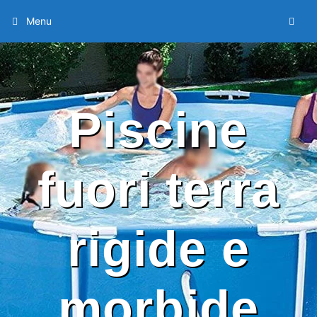
Menu
Piscine
fuori terra
rigide e
morbide