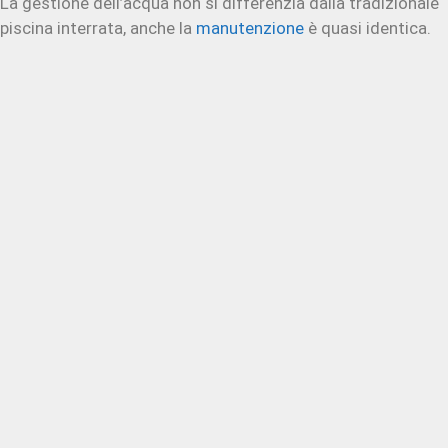
La gestione dell’acqua non si differenzia dalla tradizionale
piscina interrata, anche la
manutenzione
è quasi identica.