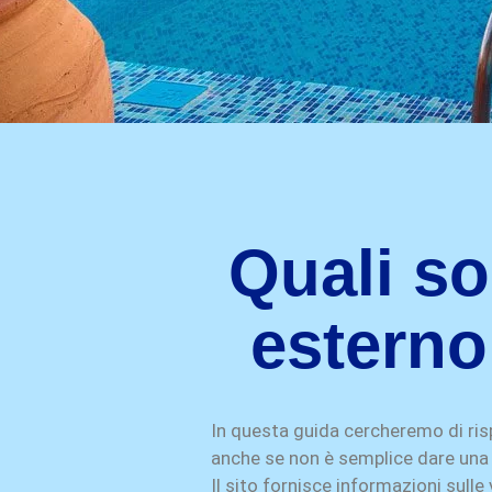
Quali so
esterno
In questa guida cercheremo di r
anche se non è semplice dare una 
Il sito fornisce informazioni sulle 