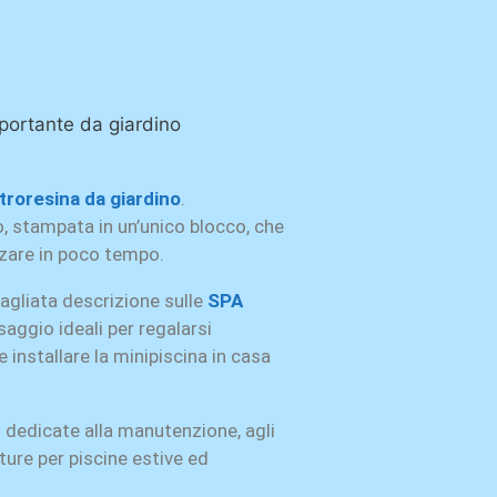
oportante da giardino
etroresina da giardino
.
o, stampata in un’unico blocco, che
izzare in poco tempo.
agliata descrizione sulle
SPA
aggio ideali per regalarsi
 installare la minipiscina in casa
i dedicate alla manutenzione, agli
ture per piscine estive ed