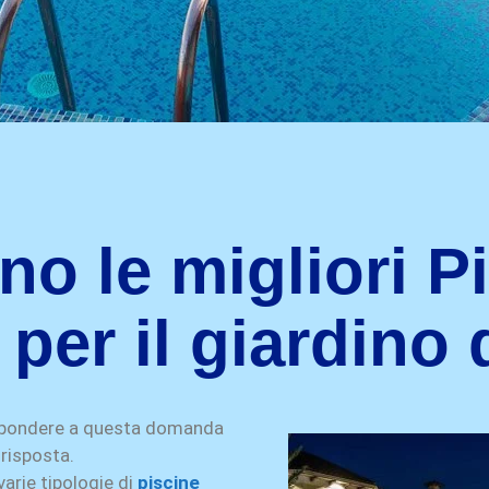
no le migliori P
 per il giardino 
ispondere a questa domanda
risposta.
varie tipologie di
piscine