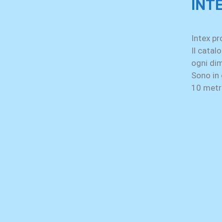
INT
Intex pr
Il cata
ogni di
Sono in 
10 metri